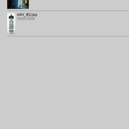
el84_tf[1].jpg
05/05/2008